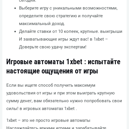
сегодня.
Выберите игру с уникальными возможностями,
определите свою стратегию и получайте
максимальный доход.
Делайте ставки от 10 копеек, крупные. выигрыши
И захватывающие игры ждут вас! в 1xbet –
Доверьте свою удачу экспертам!
Игровые автоматы 1xbet : испытайте
настоящие ощущения от игры
Если вы ищете способ получить максимум
удовольствия от игры и при этом выиграть крупную
сумму денег, вам обязательно нужно попробовать свои
силы! в игровых автоматах 1xbet .
1xbet – это не просто игровые автоматы
Наслаждайтесь яркими играми и зарабатывайте