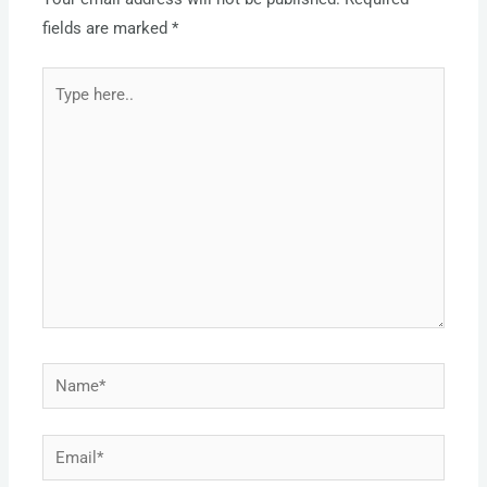
fields are marked
*
Type
here..
Name*
Email*