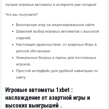
лучшее игровые автоматы в интернете уже сегодня!
Что вы получаете?
Безопасную игру на лицензированном сайте.
Широкий выбор игровых автоматов с высокой
отдачей;
Настоящее удовольствие. от азартных Игры в
уютной обстановке.
Уникальные бонусы и призы для постоянных
игроков.
Простой интерфейс для удобной навигации по
сайту.
Игровые автоматы 1xbet :
наслаждение от азартной игры и
высоких выигрышей .