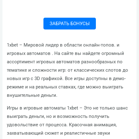
ЗАБРАТЬ БОНУСЫ
1xbet – Мировой лидер в области онлайн-топов. и
игровых автоматов . На сайте вы найдете огромный
ассортимент игровых автоматов разнообразных по
тематике и сложности игр: от классических слотов до
новых игр с 3D графикой. Все игры доступны в демо-
режиме и на реальных ставках, где можно выиграть
внушительные деньги.
Игры в игровые автоматы 1xbet – Это не только шанс
выиграть деньги, но и возможность получить
удовольствие от процесса. Красочная анимация,
захватывающий сюжет и реалистичные звуки