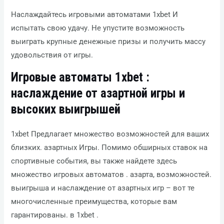
Наслаждайтесь игровыми автоматами 1xbet И
испытать свою удачу. Не упустите возможность
выиграть крупные денежные призы и получить массу
удовольствия от игры.
Игровые автоматы 1xbet :
наслаждение от азартной игры и
высоких выигрышей
1xbet Предлагает множество возможностей для ваших
близких. азартных Игры. Помимо обширных ставок на
спортивные события, вы также найдете здесь
множество игровых автоматов . азарта, возможностей.
выигрыша и наслаждение от азартных игр – вот те
многочисленные преимущества, которые вам
гарантированы. в 1xbet .