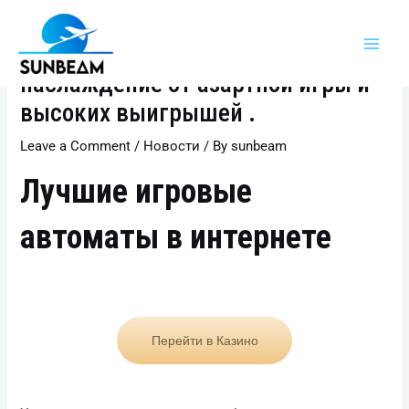
Skip
Main
to
Игровые автоматы 1xbet :
Men
content
наслаждение от азартной игры и
высоких выигрышей .
Leave a Comment
/
Новости
/ By
sunbeam
Лучшие игровые
автоматы в интернете
Перейти в Казино