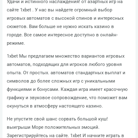
Удачи и истинного наслаждения! от азартных игр на
сайте 1xbet . У нас вы найдете огромный выбор
игровых автоматов с высокой спинов и интересных
сюжетов. Вам больше не нужно искать казино в
городе. Все самое интересное доступно в онлайн-
режиме.
1xbet Мы предлагаем множество вариантов игровых
автоматов, подходящих для игроков любого уровня
опыта. От простых. автоматов стандартных выплат и
символов до более сложных игр с уникальными
функциями и бонусами. Каждая игра имеет красочную
графику и звуковое сопровождение, что поможет вам
окунуться в атмосферу настоящего казино.
Не упустите свой шанс сорвать большой куш!
выигрыши Море положительных эмоций.
Зарегистрируйтесь на сайте. 1xbet И начните играть в