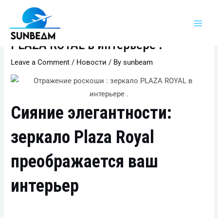
Skip
Main
to
Отражение роскоши : зеркало
Men
content
PLAZA ROYAL в интерьере .
Leave a Comment
/
Новости
/ By
sunbeam
Сияние элегантности:
зеркало Plaza Royal
преображается ваш
интерьер